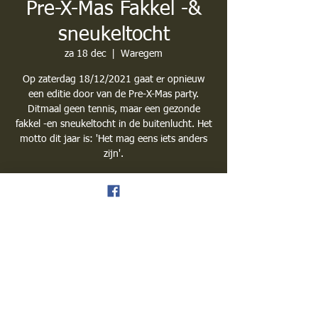
Pre-X-Mas Fakkel -&
sneukeltocht
za 18 dec
  |  
Waregem
Op zaterdag 18/12/2021 gaat er opnieuw
een editie door van de Pre-X-Mas party.
Ditmaal geen tennis, maar een gezonde
fakkel -en sneukeltocht in de buitenlucht. Het
motto dit jaar is: 'Het mag eens iets anders
zijn'.
Na de wandeling van 6,5 km voorzien we nog
een lekkere maaltijd in onze bar.
Registratie is afgesloten
Andere evenementen bekijken