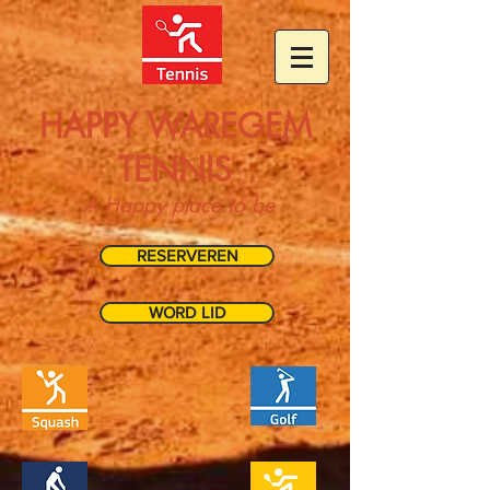
HAPPY WAREGEM
TENNIS
A Happy place to be
RESERVEREN
WORD LID