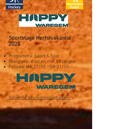
Sportstage Herfstvakantie
2025
Programma: Sport & Spel
Doelgroep: 6 tot en met 13 jarigen
Periode: MA 27/10 - VR 31/10
Volgende keuzemogelijkheden: ​
Sport & Spel volledige dagen: 175
euro
Sport & Spel halve dagen
voormiddag: 95 euro