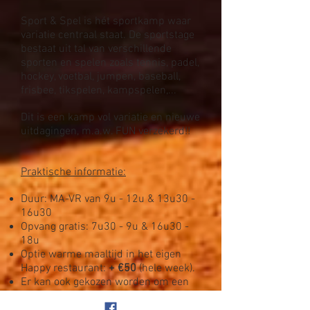
Sport & Spel is hét sportkamp waar
variatie centraal staat. De sportstage
bestaat uit tal van verschillende
sporten en spelen zoals tennis, padel,
hockey, voetbal, jumpen, baseball,
frisbee, tikspelen, kampspelen,...
Dit is een kamp vol variatie en nieuwe
uitdagingen, m.a.w. FUN verzekerd!! ​​​​
Praktische informatie:
Duur: MA-VR van 9u - 12u & 13u30 -
16u30
Opvang gratis: 7u30 - 9u & 16u30 -
18u
Optie warme maaltijd in het eigen
Happy restaurant:
+ €50
(hele week).
Er kan ook gekozen worden om een
eigen lunchpakket mee te brengen