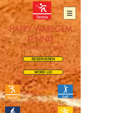
HAPPY WAREGEM
TENNIS
A Happy place to be
RESERVEREN
WORD LID