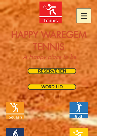
HAPPY WAREGEM
TENNIS
A Happy place to be
RESERVEREN
WORD LID