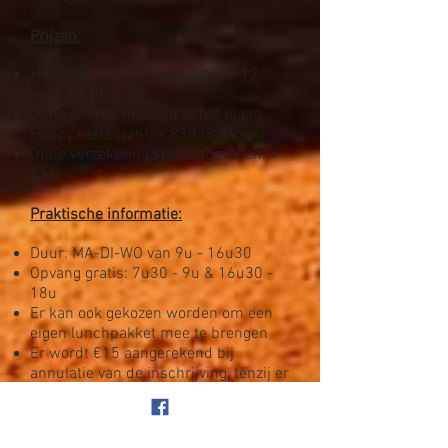
Prijzen:
Happy Sports - Omnisport (6 - 12
jaar): €110
Optie warme maaltijd in het eigen
Happy restaurant: + €30 (3 dagen)
Optie verzekering sportongevallen: +
€15
Praktische informatie:
Duur: MA-DI-WO van 9u - 16u30
Opvang gratis: 7u30 - 9u & 16u30 -
18u
Er kan ook gekozen worden om een
eigen lunchpakket mee te brengen
Er wordt €15 aangerekend bij
annulatie van de inschrijving, tenzij er
een medisch attest wordt voorgelegd
Het is niet mogelijk om in te schrijven
per dag​