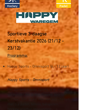
Sportieve 3-daagse
Kerstvakantie 2026 (21/12 -
23/12)
Programma:
Happy Sports - Omnisport (6 - 12 jaar)​
Happy Sports - Omnisport
Het aanbod Happy Sports is er voor de
allrounder die graag nieuwe sporten
ontdekt. Een leuke mix van activiteiten
met o.a padel, tennis, balspelen,
hockey, voetbal, loopspelen,…