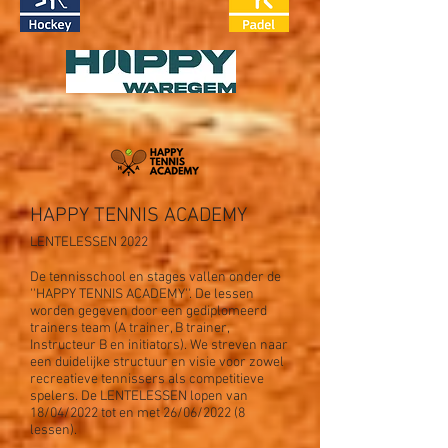
HAPPY TENNIS ACADEMY
LENTELESSEN 2022
De tennisschool en stages vallen onder de
''HAPPY TENNIS ACADEMY''. De lessen
worden gegeven door een gediplomeerd
trainers team (A trainer, B trainer,
Instructeur B en initiators). We streven naar
een duidelijke structuur en visie voor zowel
recreatieve tennissers als competitieve
spelers. De LENTELESSEN lopen van
18/04/2022 tot en met 26/06/2022 (8
lessen).