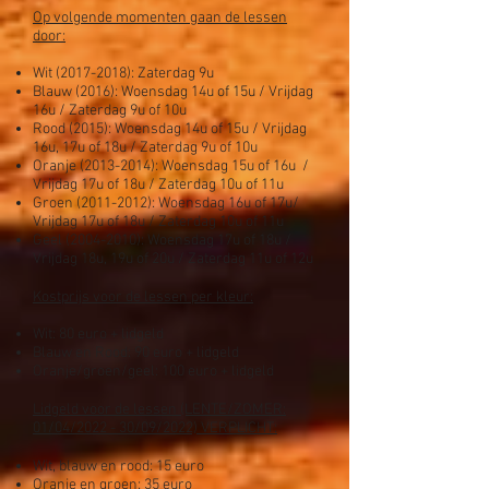
Op volgende momenten gaan de lessen
door:
Wit
(2017-2018)
: Zaterdag 9u
Blauw (2016): Woensdag 14u of 15u / Vrijdag
16u / Zaterdag 9u of 10u
Rood (2015): Woensdag 14u of 15u / Vrijdag
16u, 17u of 18u / Zaterdag 9u of 10u
Oranje
(2013-2014)
: Woensdag 15u of 16u /
Vrijdag 17u of 18u / Zaterdag 10u of 11u
Groen
(2011-2012)
: Woensdag 16u of 17u/
Vrijdag 17u of 18u / Zaterdag 10u of 11u
Geel
(2004-2010)
: Woensdag 17u of 18u /
Vrijdag 18u, 19u of 20u / Zaterdag 11u of 12u
Kostprijs voor de lessen per kleur:
Wit: 80 euro + lidgeld
Blauw en Rood: 90 euro + lidgeld
Oranje/groen/geel: 100 euro + lidgeld
Lidgeld voor de lessen (LENTE/ZOMER:
01/04/2022 - 30/09/2022) VERPLICHT:
Wit, blauw en rood: 15 euro
Oranje en groen: 35 euro