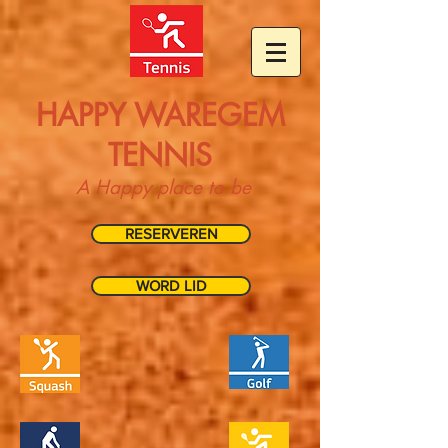
HAPPY WAREGEM
TENNIS
A Happy place to be
RESERVEREN
WORD LID