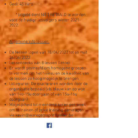
Geel: 45 euro
* lidgeld dient NIET BETAALD te worden
voor de huidige lesvolgers winter
2021-
2022
.
Algemene info lessen:
De lessen lopen van 18/04/2022 tot en met
26/06/2022
Lessenreeks van 8 lessen (lente)
Er wordt gestreefd om homogene groepen
te vormen om het niveau en de kwaliteit van
de lessen zo hoog mogelijk te brengen
Uitleg uren: De exacte uren worden door de
organisatie bepaald (vb. blauw kan op woe
van 14u-15u doorgaan of van 15u-16u
doorgaan)
Mogelijkheid tot meerdere keren per week
om te trainen of privé training aanvragen
via
kevin@waregemsportcenter.be
Groepen/uren gaan pas door bij voldoende
lesvolgers
Indien trainer de les annuleert wordt de les
ingehaald