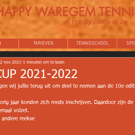
HAPPY WAREGEM TENNI
A Happy place to be
N
TARIEVEN
TENNISSCHOOL
SPO
2 nov 2021
1 minuten om te lezen
UP 2021-2022
gen wij jullie terug uit om deel te nemen aan de 10e edit
rig jaar konden zich reeds inschrijven. Daardoor zijn de
maal volzet.
e andere reekse