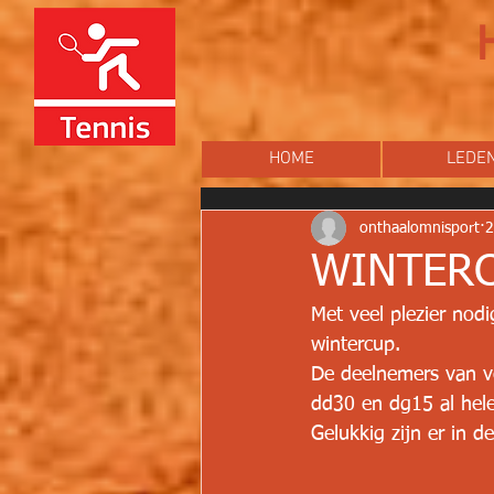
HOME
LEDE
onthaalomnisport
2
WINTERC
Met veel plezier nodi
wintercup.
De deelnemers van vo
dd30 en dg15 al hele
Gelukkig zijn er in d