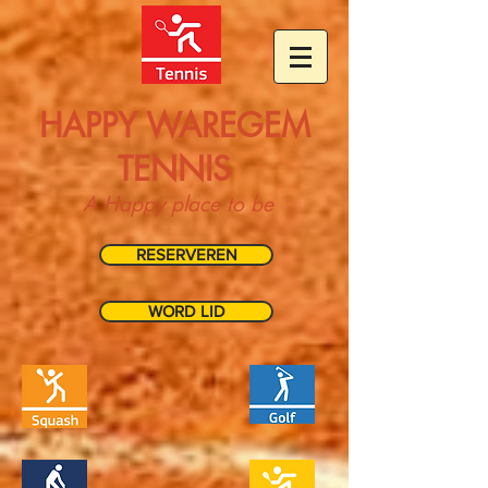
HAPPY WAREGEM
TENNIS
A Happy place to be
RESERVEREN
WORD LID