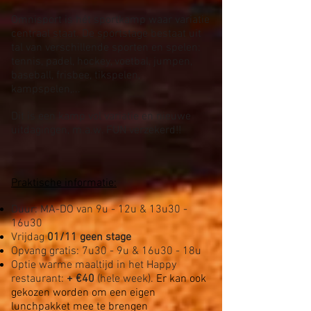
Omnisport is hét sportkamp waar variatie
centraal staat. De sportstage bestaat uit
tal van verschillende sporten en spelen:
tennis, padel, hockey, voetbal, jumpen,
baseball, frisbee, tikspelen,
kampspelen,...
Dit is een kamp vol variatie en nieuwe
uitdagingen, m.a.w. FUN verzekerd!!
Praktische informatie:
Duur: MA-DO van 9u - 12u & 13u30 -
16u30
Vrijdag
01/11 geen stage
Opvang gratis: 7u30 - 9u & 16u30 - 18u
Optie warme maaltijd in het Happy
restaurant:
+ €40
(hele week).
Er kan ook
gekozen worden om een eigen
lunchpakket mee te brengen