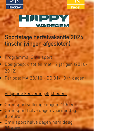
Sportstage herfstvakantie 2024
(inschrijvingen afgesloten)
Programma: Omnisport
Doelgroep: 6 tot en met 12 jarigen
(2018-
2012)
Periode: MA 28/10 - DO 31/10 (4 dagen)
Volgende keuzemogelijkheden:
Omnisport volledige dagen: 155 euro
Omnisport halve dagen voormiddag:
85
euro
Omnisport halve dagen namiddag:
85
euro