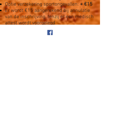
Optie verzekering sportongevallen:
+ €15
Er wordt €15 aangerekend bij annulatie
van de inschrijving, tenzij er een medisch
attest wordt voorgelegd
Het is niet mogelijk om in te schrijven per
dag
1 week voor de start van de sportstage
wordt nog een mail verstuurd met
praktische informatie
Inschrijven sportstage herfstvakantie 2024