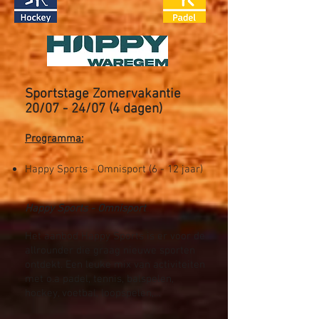
Sportstage Zomervakantie
20
/07 - 24/07 (4 dagen)
Programma:
Happy Sports - Omnisport (6 - 12 jaar)​
Happy Sports - Omnisport
Het aanbod Happy Sports is er voor de
allrounder die graag nieuwe sporten
ontdekt. Een leuke mix van activiteiten
met o.a padel, tennis, balspelen,
hockey, voetbal, loopspelen,…