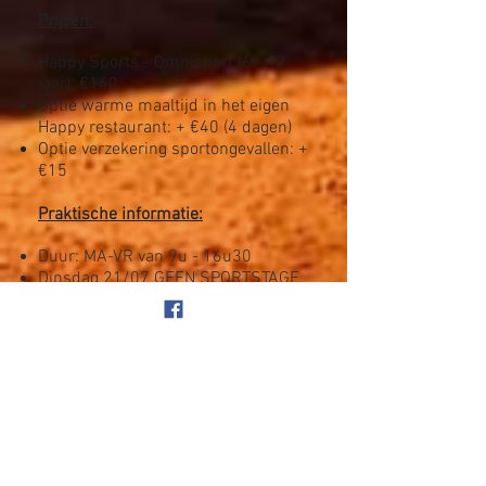
Prijzen:
Happy Sports - Omnisport (6 - 12
jaar): €140
Optie warme maaltijd in het eigen
Happy restaurant: + €40 (4 dagen)
Optie verzekering sportongevallen: +
€15
Praktische informatie:
Duur: MA-VR van 9u - 16u30
Dinsdag 21/07 GEEN SPORTSTAGE
Opvang gratis: 7u30 - 9u & 16u30 -
18u
Er kan ook gekozen worden om een
eigen lunchpakket mee te brengen
Er wordt €15 aangerekend bij
annulatie van de inschrijving, tenzij er
een medisch attest wordt voorgelegd
Het is niet mogelijk om in te schrijven
per dag​