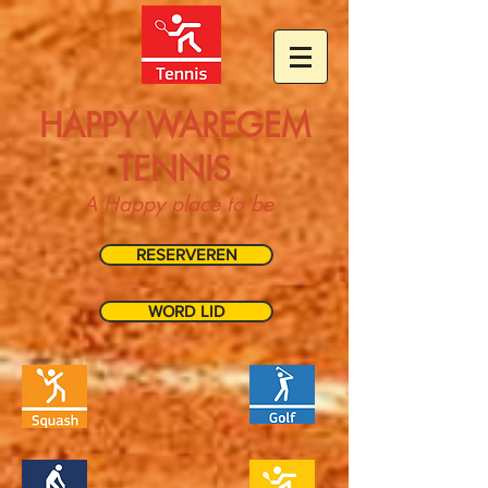
HAPPY WAREGEM
TENNIS
A Happy place to be
RESERVEREN
WORD LID